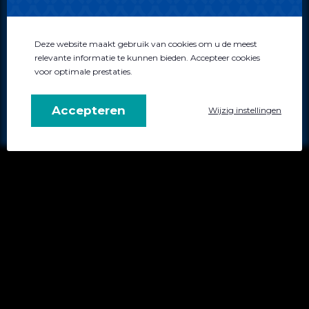
Disclaimer
Algemene voorwaarden
Privacybeleid
Deze website maakt gebruik van cookies om u de meest
relevante informatie te kunnen bieden. Accepteer cookies
voor optimale prestaties.
0522 - 744034
info@atensus.nl
Accepteren
Wijzig instellingen