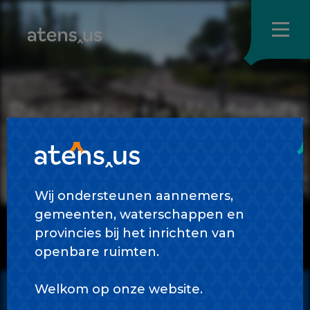
Skip
to
content
Reconstructie Waldadrift
Bedum
Wij ondersteunen aannemers,
gemeenten, waterschappen en
provincies bij het inrichten van
openbare ruimten.
Welkom op onze website.