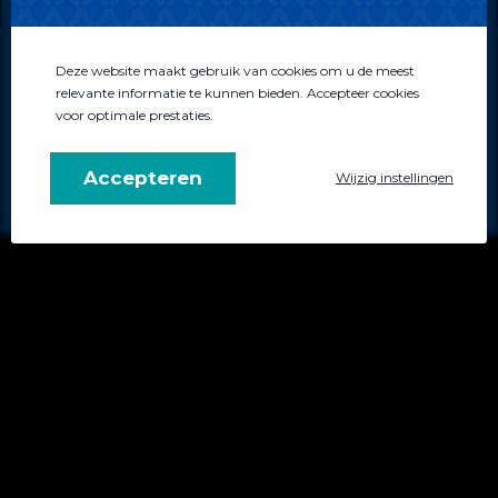
Disclaimer
Algemene voorwaarden
Privacybeleid
Deze website maakt gebruik van cookies om u de meest
relevante informatie te kunnen bieden. Accepteer cookies
voor optimale prestaties.
0522 - 744034
info@atensus.nl
Accepteren
Wijzig instellingen