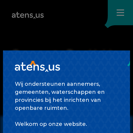
Skip
to
content
Gemeente Den Helder
Wij ondersteunen aannemers,
gemeenten, waterschappen en
provincies bij het inrichten van
openbare ruimten.
Welkom op onze website.