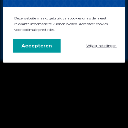
Disclaimer
Algemene voorwaarden
Privacybeleid
Deze website maakt gebruik van cookies om u de meest
relevante informatie te kunnen bieden. Accepteer cookies
voor optimale prestaties.
0522 - 744034
info@atensus.nl
Accepteren
Wijzig instellingen