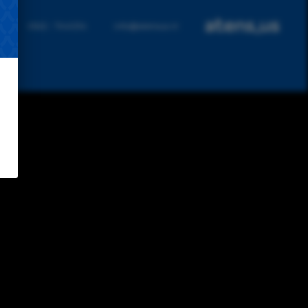
0522 - 744034
info@atensus.nl