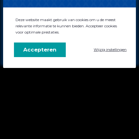
Disclaimer
Algemene voorwaarden
Privacybeleid
Deze website maakt gebruik van cookies om u de meest
relevante informatie te kunnen bieden. Accepteer cookies
voor optimale prestaties.
0522 - 744034
info@atensus.nl
Accepteren
Wijzig instellingen