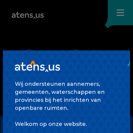
Skip
to
content
Provinsje Fryslân
Wij ondersteunen aannemers,
gemeenten, waterschappen en
provincies bij het inrichten van
openbare ruimten.
Welkom op onze website.