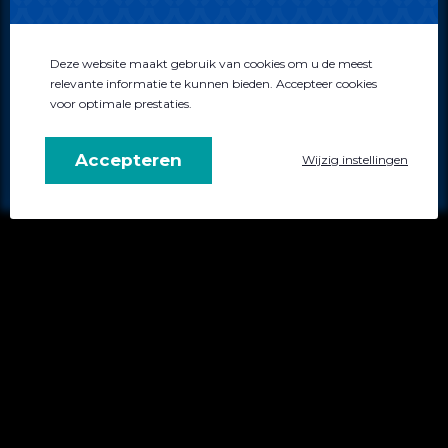
Disclaimer
Algemene voorwaarden
Privacybeleid
Deze website maakt gebruik van cookies om u de meest
relevante informatie te kunnen bieden. Accepteer cookies
voor optimale prestaties.
0522 - 744034
info@atensus.nl
Accepteren
Wijzig instellingen