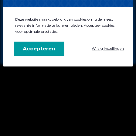
Disclaimer
Algemene voorwaarden
Privacybeleid
Deze website maakt gebruik van cookies om u de meest
relevante informatie te kunnen bieden. Accepteer cookies
voor optimale prestaties.
0522 - 744034
info@atensus.nl
Accepteren
Wijzig instellingen